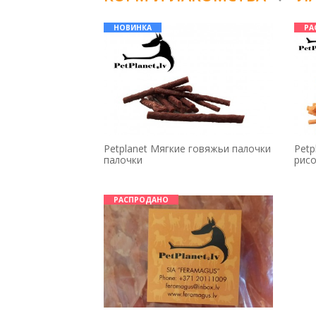
НОВИНКА
РА
Petplanet Мягкие говяжьи палочки
Petp
палочки
рис
РАСПРОДАНО