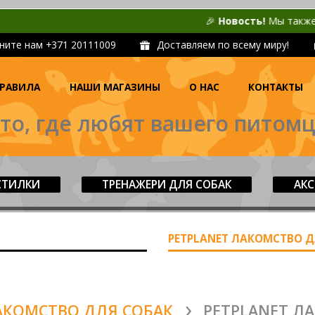
🎉
Новость!
Мы также доставля
ните нам
+371 20111009
Доставляем по всему миру!
РАВИЛА
НАШИ МАГАЗИНЫ
О НАС
КОНТАКТЫ
то, где любят вашего питомц
СТИЛКИ
TРЕНАЖЕРИ ДЛЯ СОБАК
AКС
PETPLANET ЛАКОМСТВО Д
АКОМСТВО ДЛЯ СОБАК
PETPLANET Л