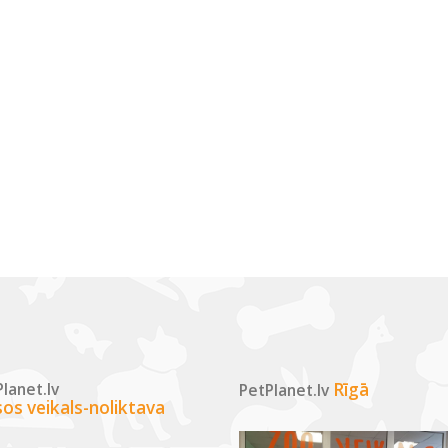
lanet.lv
Rīgā
PetPlanet.lv
sos veikals-noliktava