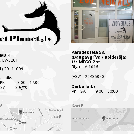
Parādes iela 5B,
iela 4
(Daugavgrīva / Bolderāja)
i, LV-3201
t/c MEGO 2.st.
Rīga, LV-1016
1) 20111009
(+371) 22436040
a laiks
- Pk. 8:00 - 17:00
Darba laiks
- Sv. Slēgts
Pr. - Sv. 9:00 - 20:00
tē
Kartē