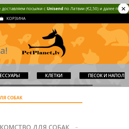
✕
ем посылки с
Unisend
по Латвии (€2,50) и далее по Балтии (€3,50
КОРЗИНА
а!
ЕССУАРЫ
КЛЕТКИ
ПЕСОК И НАПОЛН
ЛЯ СОБАК
АКОМСТВО ДЛЯ СОБАК