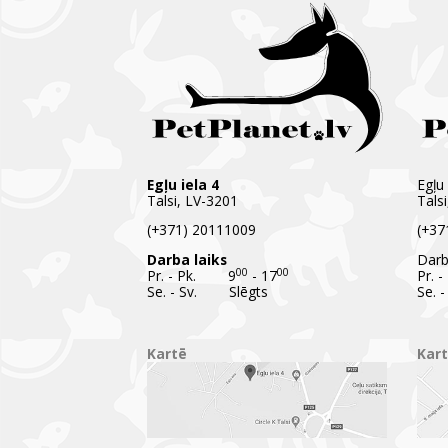
Egļu iela 4
Egļu 
Talsi, LV-3201
Tals
(+371) 20111009
(+37
Darba laiks
Darb
00
00
Pr. - Pk. 9
- 17
Pr. 
Se. - Sv. Slēgts
Se. 
Kartē
Kar