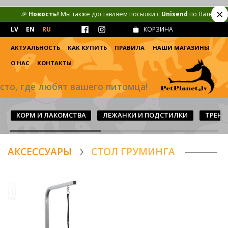
✕
🎉
Новость!
Мы также доставляем посылки с
Unisend
по Латвии (€2,50
LV
EN
RU
КОРЗИНА
АКТУАЛЬНОСТЬ
КАК КУПИТЬ
ПРАВИЛА
НАШИ МАГАЗИНЫ
О НАС
КОНТАКТЫ
сто, где любят вашего питомца!
КОРМ И ЛАКОМСТВА
ЛЕЖАНКИ И ПОДСТИЛКИ
TРЕНА
AКСЕССУАРЫ
CТОЛ ГРУМИНГА