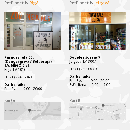
Rīgā
Jelgavā
PetPlanet.lv
PetPlanet.lv
Parādes iela 5B,
Dobeles šoseja 7
(Daugavgrīva / Bolderāja)
Jelgava, LV-3007
t/c MEGO 2.st.
(+371) 23009779
Rīga, LV-1016
Darba laiks
(+371) 22436040
Pr. - Se. 9:00 - 20:00
Darba laiks
Svētdiena 9:00 - 19:00
Pr. - Sv. 9:00 - 20:00
Kartē
Kartē