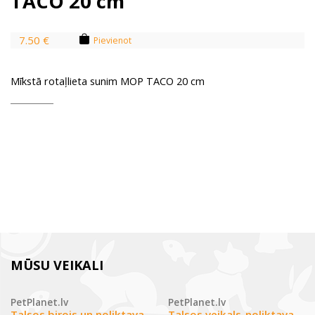
TACO 20 cm
7.50 €
Pievienot
Mīkstā rotaļlieta sunim MOP TACO 20 cm
MŪSU VEIKALI
PetPlanet.lv
PetPlanet.lv
Talsos birojs un noliktava
Talsos veikals-noliktava