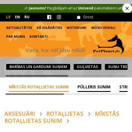
✕
🎉
Jaunums!
Piegādājam arī uz
Unisend
pakomātiem Latvijā (2.50 €)
LV
EN
RU
Grozs
AKTUALITĀTES
KĀ IEGĀDĀTIES
NOTEIKUMI
MŪSU VEIKALI
PAR MUMS
KONTAKTI
Vieta, kur mīl Jūsu mīluli!
BARĪBAS UN GARDUMI SUŅIEM
GUĻVIETAS
SUŅU TRENA
MĪKSTĀS ROTAĻLIETAS SUNIM
PŪLLERIS SUNIM
STRIĶI
AKSESUĀRI
ROTAĻLIETAS
MĪKSTĀS
ROTAĻLIETAS SUNIM