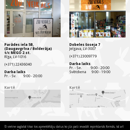
Parādes iela 5B,
Dobeles šoseja 7
(Daugavgrīva / Bolderāja)
Jelgava, LV-3007
t/c MEGO 2.st.
(+371) 23009779
Rīga, LV-1016
Darba laiks
(+371) 22436040
Pr. - Se. 9:00 - 20:00
Darba laiks
Svētdiena 9:00 - 19:00
Pr. - Sv. 9:00 - 20:00
Kartē
Kartē
Šī vietne saglabā tikai tos apmeklētāju datus ko jūs paši ievadāt iepirkšanās formās, kā arī