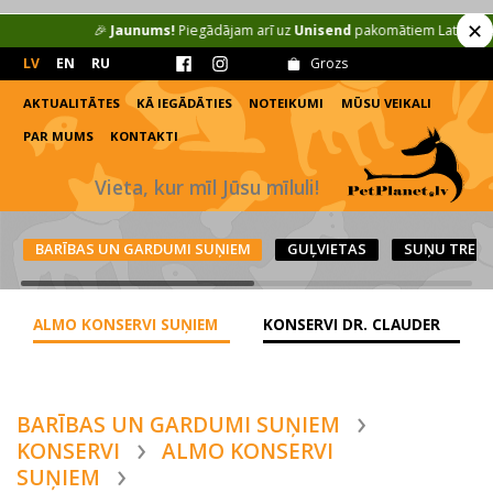
✕
🎉
Jaunums!
Piegādājam arī uz
Unisend
pakomātiem Latvijā (2.50 €
LV
EN
RU
Grozs
AKTUALITĀTES
KĀ IEGĀDĀTIES
NOTEIKUMI
MŪSU VEIKALI
PAR MUMS
KONTAKTI
Vieta, kur mīl Jūsu mīluli!
BARĪBAS UN GARDUMI SUŅIEM
GUĻVIETAS
SUŅU TRENA
ALMO KONSERVI SUŅIEM
KONSERVI DR. CLAUDER
BARĪBAS UN GARDUMI SUŅIEM
KONSERVI
ALMO KONSERVI
SUŅIEM