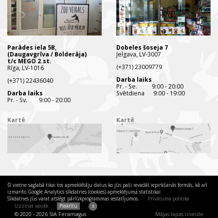
Parādes iela 5B,
Dobeles šoseja 7
(Daugavgrīva / Bolderāja)
Jelgava, LV-3007
t/c MEGO 2.st.
(+371) 23009779
Rīga, LV-1016
Darba laiks
(+371) 22436040
Pr. - Se. 9:00 - 20:00
Darba laiks
Svētdiena 9:00 - 19:00
Pr. - Sv. 9:00 - 20:00
Kartē
Kartē
Šī vietne saglabā tikai tos apmeklētāju datus ko jūs paši ievadāt iepirkšanās formās, kā arī
izmanto Google Analytics sīkdatnes (cookies) apmeklējuma statistikai.
Sīkdatnes Jūs varat atslēgt pārlūkprogrammas iestatījumos.
Privātuma politika
Uzzināt vairāk
Piekrītu
x
© 2020 - 2026 SIA Feramagus
Mājas lapas izveide