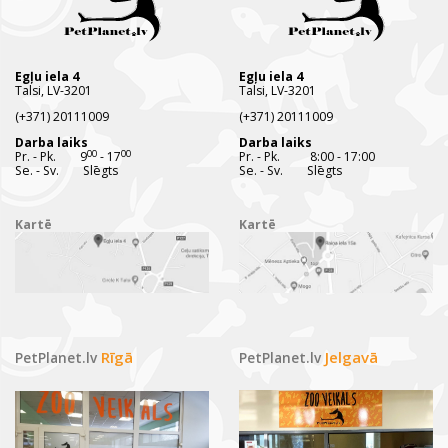
Egļu iela 4
Egļu iela 4
Talsi, LV-3201
Talsi, LV-3201
(+371) 20111009
(+371) 20111009
Darba laiks
Darba laiks
00
00
Pr. - Pk. 9
- 17
Pr. - Pk. 8:00 - 17:00
Se. - Sv. Slēgts
Se. - Sv. Slēgts
Kartē
Kartē
Rīgā
Jelgavā
PetPlanet.lv
PetPlanet.lv