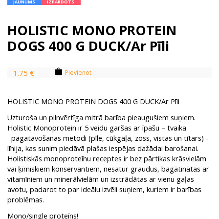
JAUNUMS
IZPĀRDOTS
HOLISTIC MONO PROTEIN
DOGS 400 G DUCK/Ar Pīli
1.75 €
Pievienot
HOLISTIC MONO PROTEIN DOGS 400 G DUCK/Ar Pīli
Uzturoša un pilnvērtīga mitrā barība pieaugušiem suņiem.
Holistic Monoprotein ir 5 veidu garšas ar īpašu – tvaika
pagatavošanas metodi (pīle, cūkgaļa, zoss, vistas un tītars) -
līnija, kas sunim piedāvā plašas iespējas dažādai barošanai.
Holistiskās monoproteīnu receptes ir bez pārtikas krāsvielām
vai ķīmiskiem konservantiem, nesatur graudus, bagātinātas ar
vitamīniem un minerālvielām un izstrādātas ar vienu gaļas
avotu, padarot to par ideālu izvēli suņiem, kuriem ir barības
problēmas.
Mono/single proteīns!